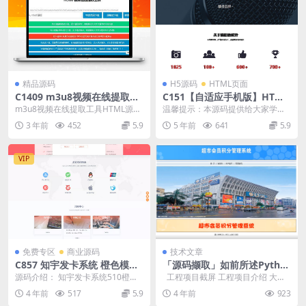
精品源码
H5源码
HTML页面
C1409 m3u8视频在线提取工
C151【自适应手机版】HTML
具HTML源码
5响应式IT网络工作室网站源
m3u8视频在线提取工具HTML源
温馨提示：本源码提供给大家学习
码 H5自适应网络公司网站建
码，该源码支持将m3u8视频源转换
研究借鉴美工之用，请勿用于商业
3 年前
452
5.9
5 年前
641
5.9
设设计网站模板
为MP4格式...
和违法用途，无任何技...
VIP
免费专区
商业源码
技术文章
C857 知宇发卡系统 橙色模版
「源码撷取」如前所述Pytho
+手机端模版+商户模版
n的大型超市团体会员点数信
源码介绍： 知宇发卡系统510橙色
工程项目截屏 工程项目介绍 大型
息系统
模版+手机端模版+商户模版 安装说
超市团体会员点数信息系统主要用
4 年前
517
5.9
4 年前
923
明： 运行环...
于实...