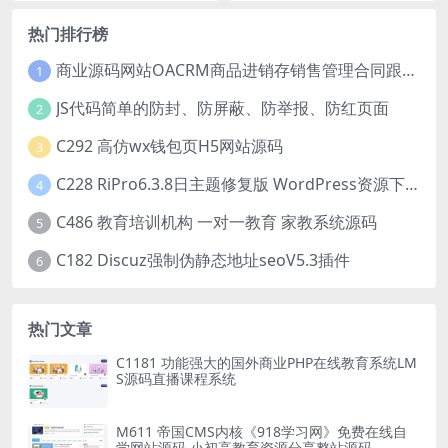
热门排行榜
商业源码网站OACRM商品进销存销售管理合同跟单源码
1
JS代码简单的防封、防屏蔽、防举报、防红页面
2
C292 高仿wx钱包页H5网站源码
3
C228 RiPro6.3.8日主题修复版 WordPress资源下载站主题模板 去后门和加密
4
C486 教育培训机构 一对一教育 家教系统源码
5
C182 Discuz强制伪静态地址seoV5.3插件
6
热门文章
C1181 功能强大的国外商业PHP在线教育系统LM
S源码直播课程系统
M611 帝国CMS内核《918学习网》免费在线自
学网站源码 小初高教育资源分享整站源码