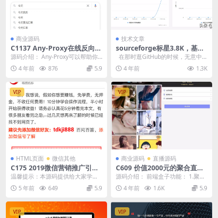
商业源码
技术文章
C1137 Any-Proxy在线反向代
sourceforge标星3.8K，基于
理源码
SpringBoot架构和CRM模式C
源码介绍： Any-Proxy可以帮助你
在那时逛GitHub的时候，无意中
RM应用软件源代码撷取
完美地反向代理浏览任意网站，免
发现一个如前所述SpringBo...
4 年前
876
5.9
4 年前
1.3K
去复杂的程...
VIP
VIP
HTML页面
微信其他
商业源码
直播源码
C175 2019微信营销推广引流
C609 价值2000元的聚合直播
加好友页面html源码
盒子原生源码 安卓+IOS+超级
温馨提示：本源码提供给大家学习
源码介绍： 前端盒子功能： 1.聚合
后台+独立代理
研究借鉴美工之用，请勿用于商业
130个直播平台 2.精彩视频 3.电视
5 年前
649
5.9
4 年前
1.6K
5.9
和违法用途，无任何技...
直播...
VIP
VIP