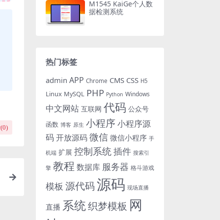
M1545 KaiGe个人数
据检测系统
热门标签
APP
admin
CMS
CSS
Chrome
H5
PHP
Linux
MySQL
Windows
Python
代码
中文网站
互联网
公众号
小程序
小程序源
函数
博客
原生
(
0
)
微信
码
开放源码
微信小程序
手
控制系统
插件
扩展
搜索引
机端
教程
服务器
数据库
格斗游戏
擎
源码
源代码
模板
现场直播
网
系统
织梦模板
直播