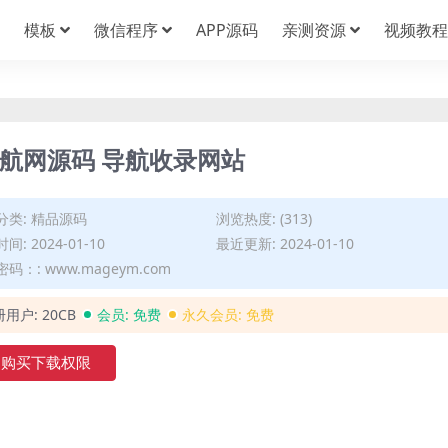
模板
微信程序
APP源码
亲测资源
视频教程
P导航网源码 导航收录网站
分类:
精品源码
浏览热度: (313)
间: 2024-01-10
最近更新: 2024-01-10
码：: www.mageym.com
册用户:
20CB
会员:
免费
永久会员:
免费
购买下载权限