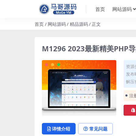
首页
网站源码
首页
网站源码
精品源码
正文
M1296 2023最新精美PH
资源
发布时
解压密
注
详情介绍
常见问题