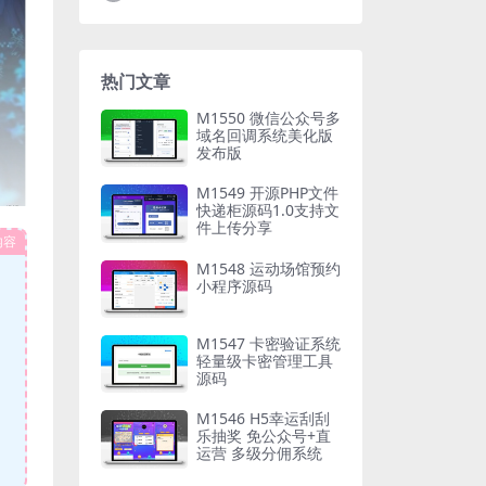
热门文章
M1550 微信公众号多
域名回调系统美化版
发布版
M1549 开源PHP文件
快递柜源码1.0支持文
件上传分享
内容
M1548 运动场馆预约
小程序源码
M1547 卡密验证系统
轻量级卡密管理工具
源码
M1546 H5幸运刮刮
乐抽奖 免公众号+直
运营 多级分佣系统