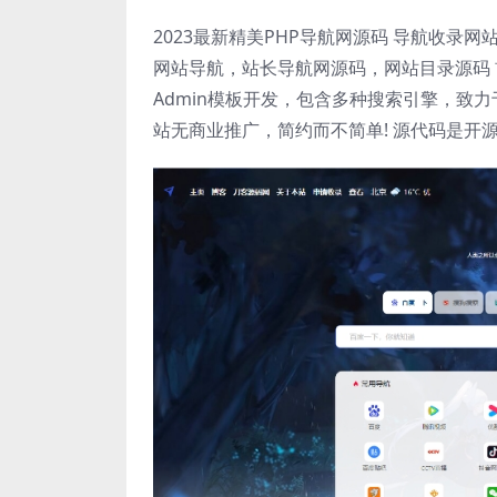
2023最新精美PHP导航网源码 导航收录
网站导航，站长导航网源码，网站目录源码 前端基于
Admin模板开发，包含多种搜索引擎，致
站无商业推广，简约而不简单! 源代码是开