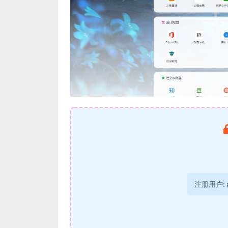
注册用户: