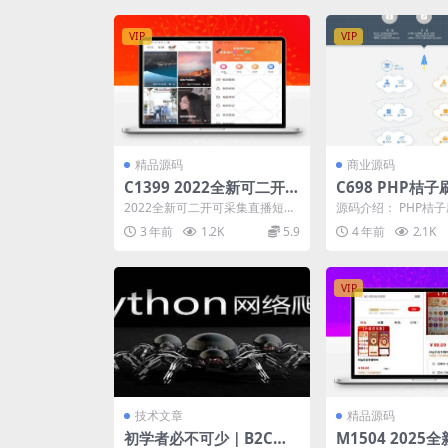
VIP
VIP
精品源码
商业源码
C1399 2022全新可二开
C698 PHP桔
可采集直播短视频源码+视
网站源码整站打
2022全新可二开可采集直播短视
源码介绍： PHP桔
频搭建教程
安装说明
频源码+视频搭建教程 PS：这里
站源码整站打包，内
3 年前
1.2K
5.9
4 年前
2.1K
就不详细说搭建教...
修复可完美运营 安...
VIP
技术文章
精品源码
初学者必不可少｜B2C统
M1504 2025