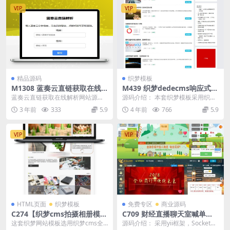
VIP
VIP
精品源码
织梦模板
M1308 蓝奏云直链获取在线
M439 织梦dedecms响应式新
解析网站源码 蓝奏云链接解析
媒体运营资讯类网站模板(自适
蓝奏云直链获取在线解析网站源码
源码介绍： 本套织梦模板采用织梦
本地API接口
应手移动端)
蓝奏云链接解析 本地API接口 支持
最新内核开发的模板，这款模板使
3 年前
333
5.9
4 年前
766
5.9
有无密码和短...
用范围极广，不仅仅...
VIP
VIP
HTML页面
织梦模板
免费专区
商业源码
C274【织梦cms拍摄相册模
C709 财经直播聊天室喊单直
板】HTML5响应式网站空气杂
播间系统HTML5源码+yii框架
这套织梦网站模板选用织梦cms全
源码介绍： 采用yii框架，Socket通