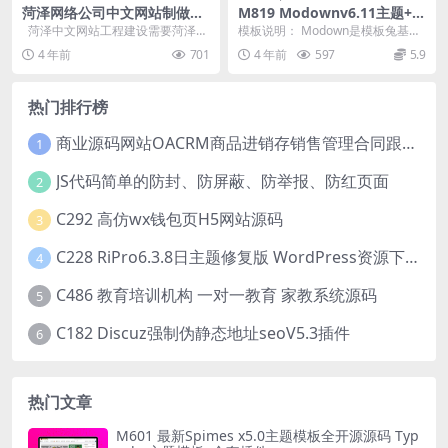
菏泽网络公司中文网站制做标
M819 Modownv6.11主题+v
准规范及明确要求
6.2x子主题+悬赏任务插件+工
菏泽中文网站工程建设需要菏泽网
模板说明： Modown是模板兔基于
单系统插件+Erphpdown11.6
络公司和企业展开配合从网络平台
Erphpdown wordpress下载插...
4 年前
701
4 年前
597
5.9
支付插件
功能定...
热门排行榜
商业源码网站OACRM商品进销存销售管理合同跟单源码
1
JS代码简单的防封、防屏蔽、防举报、防红页面
2
C292 高仿wx钱包页H5网站源码
3
C228 RiPro6.3.8日主题修复版 WordPress资源下载站主题模板 去后门和加密
4
C486 教育培训机构 一对一教育 家教系统源码
5
C182 Discuz强制伪静态地址seoV5.3插件
6
热门文章
M601 最新Spimes x5.0主题模板全开源源码 Typ