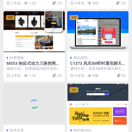
志期刊企业画册设计公司DED
新核心开发设计的模版，这款模版
信，Redis缓存技术。没有搭建教
5 年前
1.2K
5.9
4 年前
683
5.9
ECMS响应式源代码
应用范畴极广，不仅...
程，...
VIP
VIP
织梦模板
精品源码
M553 响应式动力刀座类网站
C1373 风车IM即时通讯聊天
织梦模板(自适应手机端)
系统源码_聊天APP_附APP+搭
模板介绍： 织梦最新内核开发的模
源码介绍： 风车IM即时通讯聊天源
建教程
板，该模板属于企业通用类、动力
码_聊天APP_附APP+搭建教程 风车I
4 年前
1.1K
5.9
4 年前
846
30
刀座、锁刀座、刀具...
M ...
VIP
技术文章
Wordpress